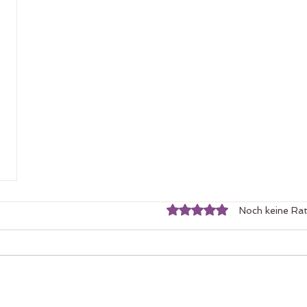
Mit 0 von 5 Sternen bewertet.
Noch keine Rat