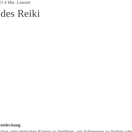
23
4 Min. Lesezeit
 des Reiki
rnen bewertet.
entdeckung
hen oder tierischen Körper zu berühren, um Schmerzen zu lindern oder z