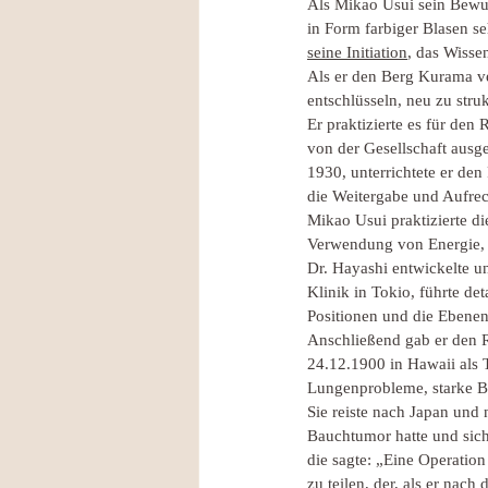
Als Mikao Usui sein Bewuss
in Form farbiger Blasen se
seine Initiation
, das Wisse
Als er den Berg Kurama ve
entschlüsseln, neu zu struk
Er praktizierte es für de
von der Gesellschaft ausg
1930, unterrichtete er den
die Weitergabe und Aufrec
Mikao Usui praktizierte di
Verwendung von Energie,
Dr. Hayashi entwickelte un
Klinik in Tokio, führte d
Positionen und die Ebene
Anschließend gab er den 
24.12.1900 in Hawaii als T
Lungenprobleme, starke B
Sie reiste nach Japan und 
Bauchtumor hatte und sich
die sagte: „Eine Operation
zu teilen, der, als er nac