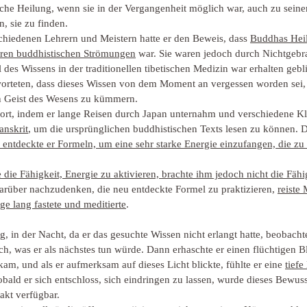
lche Heilung, wenn sie in der Vergangenheit möglich war, auch zu seine
n, sie zu finden.
hiedenen Lehrern und Meistern hatte er den Beweis, dass 
Buddhas Heil
eren buddhistischen Strömungen
 war. Sie waren jedoch durch Nichtgebr
 des Wissens in der traditionellen tibetischen Medizin war erhalten gebl
worteten, dass dieses Wissen von dem Moment an vergessen worden sei, 
en Geist des Wesens zu kümmern.
fort, indem er lange Reisen durch Japan unternahm und verschiedene Kl
anskrit
, um die ursprünglichen buddhistischen Texts lesen zu können. 
n entdeckte er Formeln, um eine sehr starke Energie einzufangen, die zu
die Fähigkeit, Energie zu aktivieren, brachte ihm jedoch nicht die Fähi
rüber nachzudenken, die neu entdeckte Formel zu praktizieren, 
reiste
e lang fastete und meditierte
.
 in der Nacht, da er das gesuchte Wissen nicht erlangt hatte, beobacht
ch, was er als nächstes tun würde. Dann erhaschte er einen flüchtigen Bl
kam, und als er aufmerksam auf dieses Licht blickte, fühlte er eine 
tief
obald er sich entschloss, sich eindringen zu lassen, wurde dieses Bewus
takt verfügbar.