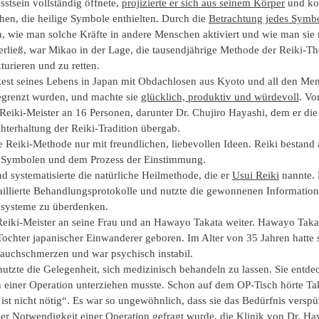
tsein vollständig öffnete, 
projizierte er sich aus seinem Körper
 und ko
hen, die heilige Symbole enthielten. Durch die 
Betrachtung jedes Symbo
n, wie man solche Kräfte in andere Menschen aktiviert und wie man sie 
rließ, war Mikao in der Lage, die tausendjährige Methode der Reiki-Th
turieren und zu retten.
n Rest seines Lebens in Japan mit Obdachlosen aus Kyoto und all den Me
egrenzt wurden, und machte sie 
glücklich, produktiv und würdevoll
. Vo
 Reiki-Meister an 16 Personen, darunter Dr. Chujiro Hayashi, dem er die
hterhaltung der Reiki-Tradition übergab.
e Reiki-Methode nur mit freundlichen, liebevollen Ideen. Reiki bestand 
 Symbolen und dem Prozess der Einstimmung.
d systematisierte die natürliche Heilmethode, die er 
Usui Reiki
 nannte. 
etaillierte Behandlungsprotokolle und nutzte die gewonnenen Information
nsysteme zu überdenken.
Reiki-Meister an seine Frau und an Hawayo Takata weiter. Hawayo Tak
ochter japanischer Einwanderer geboren. Im Alter von 35 Jahren hatte s
auchschmerzen und war psychisch instabil.
nutzte die Gelegenheit, sich medizinisch behandeln zu lassen. Sie entdec
 einer Operation unterziehen musste. Schon auf dem OP-Tisch hörte Ta
 ist nicht nötig“. Es war so ungewöhnlich, dass sie das Bedürfnis verspü
h der Notwendigkeit einer Operation gefragt wurde, die Klinik von Dr. H