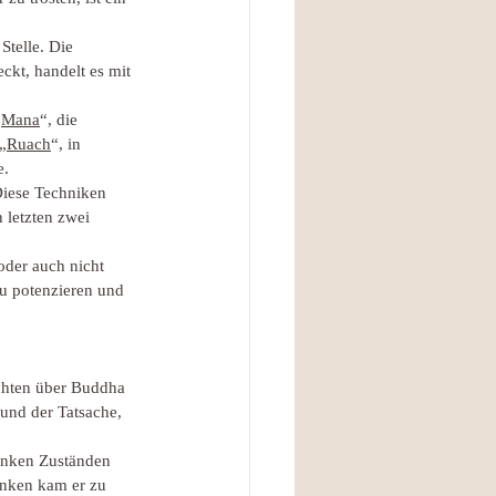
telle. Die 
kt, handelt es mit 
„
Mana
“, die 
„
Ruach
“, in 
e.
Diese Techniken 
 letzten zwei 
oder auch nicht 
u potenzieren und 
ichten über Buddha 
 und der Tatsache, 
anken Zuständen 
enken kam er zu 