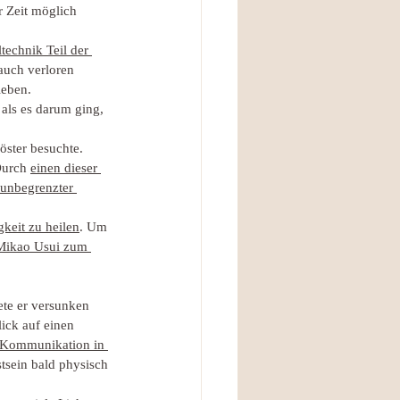
r Zeit möglich 
technik Teil der 
auch verloren 
ieben.
als es darum ging, 
öster besuchte.
Durch 
einen dieser 
 unbegrenzter 
gkeit zu heilen
. Um 
 Mikao Usui zum 
ete er versunken 
ick auf einen 
e Kommunikation in 
stsein bald physisch 