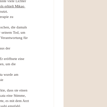
nnte viele Lichter 
ls erhielt Mikao 
nutzt.
erapie zu 
nschen, die damals 
r seinem Tod, um 
 Verantwortung für 
aus der 
Er eröffnete eine 
en, um die 
ata wurde am 
ie 
kte, dass sie einen 
kata eine Stimme, 
rte, es mit dem Arzt 
ayashi empfahl.