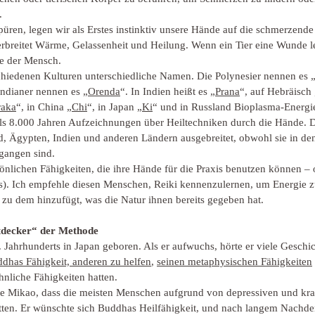
.
ren, legen wir als Erstes instinktiv unsere Hände auf die schmerzende S
breitet Wärme, Gelassenheit und Heilung. Wenn ein Tier eine Wunde lec
ie der Mensch.
rschiedenen Kulturen unterschiedliche Namen. Die Polynesier nennen es 
ndianer nennen es „
Orenda
“. In Indien heißt es „
Prana
“, auf Hebräisch 
raka
“, in China „
Chi
“, in Japan „
Ki
“ und in Russland Bioplasma-Energi
r als 8.000 Jahren Aufzeichnungen über Heiltechniken durch die Hände. 
d, Ägypten, Indien und anderen Ländern ausgebreitet, obwohl sie in den
gangen sind.
önlichen Fähigkeiten, die ihre Hände für die Praxis benutzen können – 
). Ich empfehle diesen Menschen, Reiki kennenzulernen, um Energie z
 zu dem hinzufügt, was die Natur ihnen bereits gegeben hat.
tdecker“ der Methode
 Jahrhunderts in Japan geboren. Als er aufwuchs, hörte er viele Gesch
dhas Fähigkeit, anderen zu helfen
, 
seinen metaphysischen Fähigkeiten
ähnliche Fähigkeiten hatten.
nte Mikao, dass die meisten Menschen aufgrund von depressiven und kr
tten. Er wünschte sich Buddhas Heilfähigkeit, und nach langem Nachd