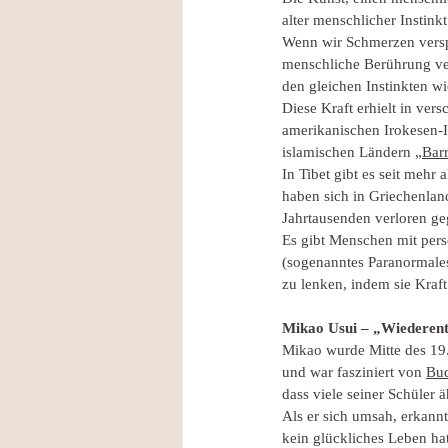
alter menschlicher Instinkt
Wenn wir Schmerzen verspü
menschliche Berührung ver
den gleichen Instinkten w
Diese Kraft erhielt in ve
amerikanischen Irokesen-I
islamischen Ländern „
Bar
In Tibet gibt es seit meh
haben sich in Griechenlan
Jahrtausenden verloren ge
Es gibt Menschen mit pers
(sogenanntes Paranormales
zu lenken, indem sie Kraft
Mikao Usui – „Wiederen
Mikao wurde Mitte des 19.
und war fasziniert von 
Bud
dass viele seiner Schüler 
Als er sich umsah, erkan
kein glückliches Leben ha