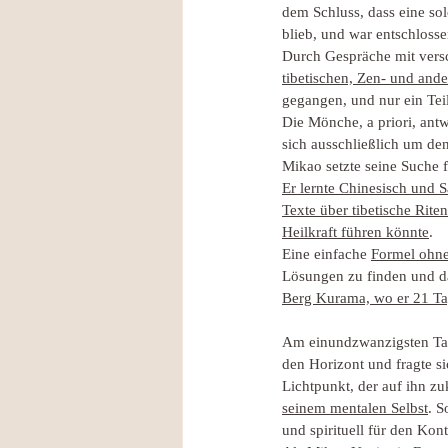
dem Schluss, dass eine so
blieb, und war entschlosse
Durch Gespräche mit versc
tibetischen, Zen- und and
gegangen, und nur ein Teil
Die Mönche, a priori, ant
sich ausschließlich um d
Mikao setzte seine Suche 
Er lernte Chinesisch und S
Texte über tibetische Rite
Heilkraft führen könnte
.
Eine einfache 
Formel ohne 
Lösungen zu finden und da
Berg Kurama, wo er 21 Tag
Am einundzwanzigsten Tag,
den Horizont und fragte si
Lichtpunkt, der auf ihn zu
seinem mentalen Selbst
. S
und spirituell für den Kon