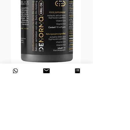
DeNorma Krill Oil
Preis
€ 57,00
DER KOSTBARE SCHATZ DES
MEERES FÜR IHREN KÖRPER!
TAGESDOSIS: 2 WEICHKAPSELN (45
TAGE EINNAHME)