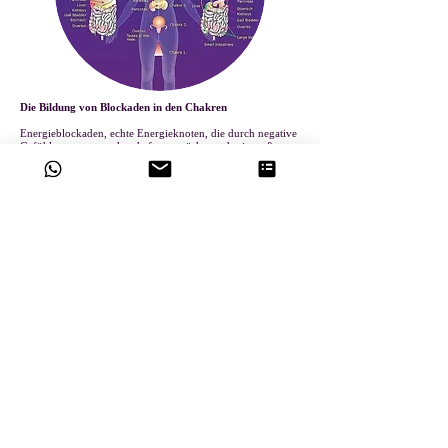
Die Bildung von Blockaden in den Chakren
Energieblockaden, echte Energieknoten, die durch negative
Gefühle erzeugt werden, haften zunächst und mit großer
Intensität an den Chakren, wirken „verstopfend“ und führen
dazu, dass die Energien nicht fließen, was uns aus dem
Zustand der Harmonie bringt. Blockierte Chakren können
die Energie nicht richtig ausstrahlen und zwingen sich zu
übertriebener Aktivität, um die Energie auf einem
zufriedenstellenden Niveau zu halten.
Durch verschiedene Techniken, darunter auch Reiki,
können wir diese negativen und schädlichen emotionalen
Strukturen auflösen.
Blockaden lösen mit Reiki
Die Wirkung der universellen Lebensenergie durch die
höheren Schwingungsfrequenzen löst Blockaden, während
Reiki durch die Meridiane, elektrischen Kanäle, Nadis und
Chakren wandert und eine schrittweise und gleichmäßige
Befreiung und Harmonisierung der Chakren ermöglicht.
Während des Prozesses der Reinigung und energetischen
Reinigung kehren die gelösten Energien in unser
Bewusstsein zurück und veranlassen uns, an den Ort