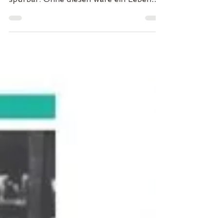
seine Auswirkungen sind bei jedem
spürbar. Ohne diesen wäre ein Leben
auf der Erde unmöglich. Die...