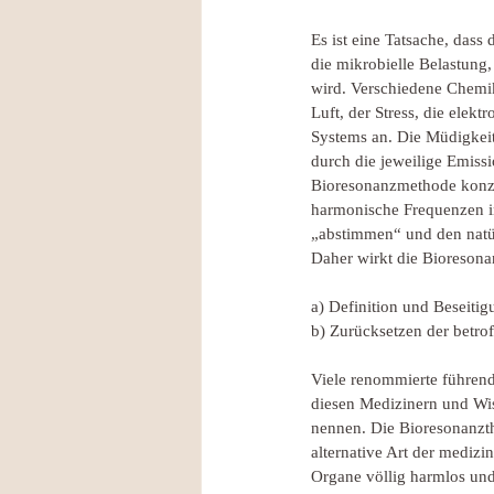
Es ist eine Tatsache, dass
die mikrobielle Belastung
wird. Verschiedene Chemik
Luft, der Stress, die elek
Systems an. Die Müdigkeit
durch die jeweilige Emiss
Bioresonanzmethode konzen
harmonische Frequenzen in
„abstimmen“ und den natü
Daher wirkt die Bioresona
a) Definition und Beseiti
b) Zurücksetzen der betr
Viele renommierte führend
diesen Medizinern und Wiss
nennen. Die Bioresonanzt
alternative Art der mediz
Organe völlig harmlos und