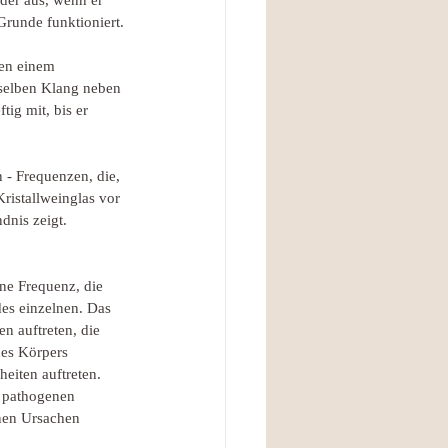
der aus, wenn er 
runde funktioniert.
en einem 
nselben Klang neben 
ig mit, bis er 
 - Frequenzen, die, 
istallweinglas vor 
dnis zeigt.
ne Frequenz, die 
es einzelnen. Das 
n auftreten, die 
es Körpers 
eiten auftreten.
 pathogenen 
nen Ursachen 