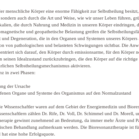
 der menschliche Körper eine enorme Fähigkeit zur Selbstheilung besitzt,
, sondern auch durch die Art und Weise, wie wir unser Leben führen, gr
alien, die durch Nahrung und Medizin in unseren Körper eindringen, d
tromagnetische und geopathetische Belastung greifen die Selbstheilungsfä
 und Degeneration, die in den Organen und Systemen unseres Körpers a
ion von pathologischen und belasteten Schwingungen sichtbar. Die An
triert sich darauf, den Körper durch emissionsarme, für den Körper n
 seinen Idealzustand zurückzubringen, die den Körper auf die richtige
rlichen Selbstheilungsmechanismus aktivieren.
nz in zwei Phasen:
gung der Ursache
offenen Organe und Systeme des Organismus auf den Normalzustand
e Wissenschaftler waren auf dem Gebiet der Energiemedizin und Biores
enschaftlern zählen Dr. Rife, Dr. Voll, Dr. Schimmel und Dr. Morell, u
herapie gewinnt zunehmend an Bedeutung, da immer mehr Ärzte und Pat
inischen Behandlung aufmerksam werden. Die Bioresonanztherapie ist fü
 hat eine hohe Erfolgsquote.