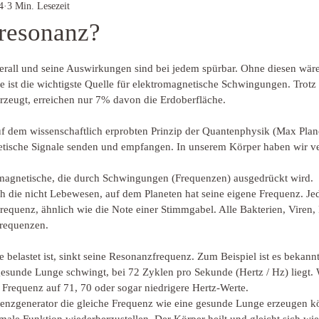
4
3 Min. Lesezeit
oresonanz?
rnen bewertet.
erall und seine Auswirkungen sind bei jedem spürbar. Ohne diesen wäre
 ist die wichtigste Quelle für elektromagnetische Schwingungen. Trotz 
zeugt, erreichen nur 7% davon die Erdoberfläche.
uf dem wissenschaftlich erprobten Prinzip der Quantenphysik (Max Pla
etische Signale senden und empfangen. In unserem Körper haben wir v
omagnetische, die durch Schwingungen (Frequenzen) ausgedrückt wird.
 die nicht Lebewesen, auf dem Planeten hat seine eigene Frequenz. Je
requenz, ähnlich wie die Note einer Stimmgabel. Alle Bakterien, Viren, 
Frequenzen.
belastet ist, sinkt seine Resonanzfrequenz. Zum Beispiel ist es bekannt
gesunde Lunge schwingt, bei 72 Zyklen pro Sekunde (Hertz / Hz) liegt.
re Frequenz auf 71, 70 oder sogar niedrigere Hertz-Werte.
enzgenerator die gleiche Frequenz wie eine gesunde Lunge erzeugen k