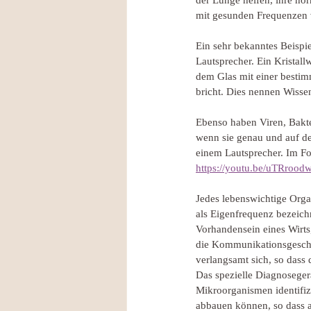
der Lunge helfen, ihre nor
mit gesunden Frequenzen 
Ein sehr bekanntes Beispi
Lautsprecher. Ein Kristal
dem Glas mit einer bestimm
bricht. Dies nennen Wisse
Ebenso haben Viren, Bakte
wenn sie genau und auf d
einem Lautsprecher. Im Fo
https://youtu.be/uTRroo
Jedes lebenswichtige Orga
als Eigenfrequenz bezeich
Vorhandensein eines Wirts,
die Kommunikationsgeschw
verlangsamt sich, so dass 
Das spezielle Diagnoseger
Mikroorganismen identifiz
abbauen können, so dass al