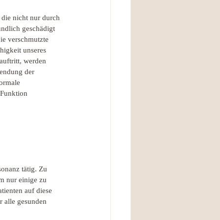
 die nicht nur durch 
ündlich geschädigt 
ie verschmutzte 
higkeit unseres 
uftritt, werden 
wendung der 
ormale 
 Funktion 
onanz tätig. Zu 
m nur einige zu 
ienten auf diese 
r alle gesunden 