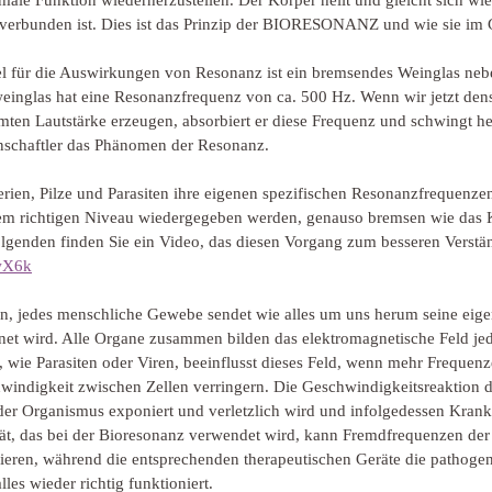
male Funktion wiederherzustellen. Der Körper heilt und gleicht sich wie
verbunden ist. Dies ist das Prinzip der BIORESONANZ und wie sie im G
el für die Auswirkungen von Resonanz ist ein bremsendes Weinglas neb
lweinglas hat eine Resonanzfrequenz von ca. 500 Hz. Wenn wir jetzt de
ten Lautstärke erzeugen, absorbiert er diese Frequenz und schwingt heft
nschaftler das Phänomen der Resonanz.
rien, Pilze und Parasiten ihre eigenen spezifischen Resonanzfrequenzen
em richtigen Niveau wiedergegeben werden, genauso bremsen wie das Kr
lgenden finden Sie ein Video, das diesen Vorgang zum besseren Verstän
dwX6k
n, jedes menschliche Gewebe sendet wie alles um uns herum seine eige
net wird. Alle Organe zusammen bilden das elektromagnetische Feld jed
 wie Parasiten oder Viren, beeinflusst dieses Feld, wenn mehr Frequenze
indigkeit zwischen Zellen verringern. Die Geschwindigkeitsreaktion d
der Organismus exponiert und verletzlich wird und infolgedessen Krankh
ät, das bei der Bioresonanz verwendet wird, kann Fremdfrequenzen der
ieren, während die entsprechenden therapeutischen Geräte die pathoge
les wieder richtig funktioniert.