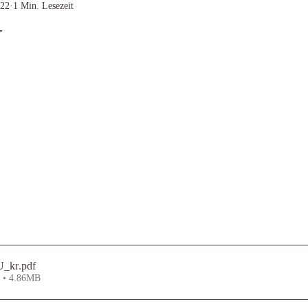
022
1 Min. Lesezeit
+
rnen bewertet.
U_kr
.pdf
n • 4.86MB