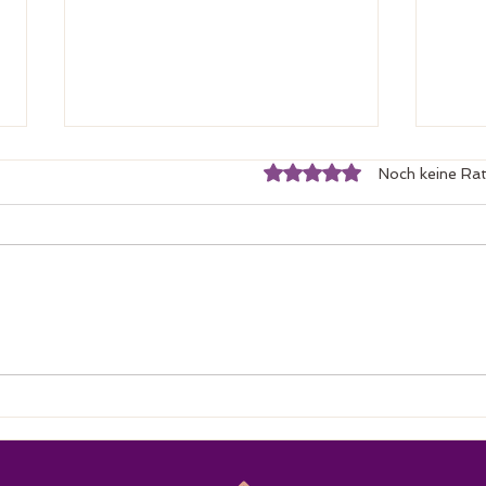
Mit 0 von 5 Sternen bewertet.
Noch keine Rat
DEHo
Geschichte der Bioresonanz