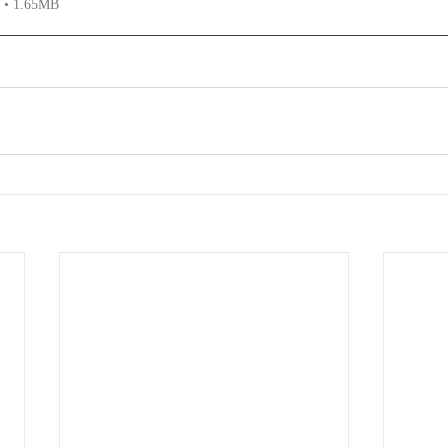
n • 1.65MB