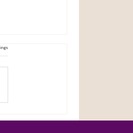
ings
lding Life Magazin