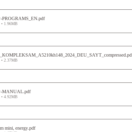
ew-PROGRAMS_EN
.pdf
n • 1.96MB
KOMPLEKSAM_A5210kh148_2024_DEU_SAYT_compressed
.pd
n • 2.37MB
ew-MANUAL
.pdf
n • 4.92MB
itm mini, energy
.pdf